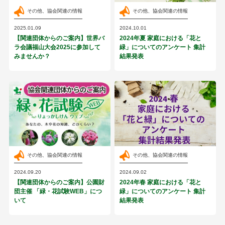
その他、協会関連の情報
その他、協会関連の情報
2025.01.09
2024.10.01
【関連団体からのご案内】世界バ
2024年夏 家庭における「花と
ラ会議福山大会2025に参加して
緑」についてのアンケート 集計
みませんか？
結果発表
その他、協会関連の情報
その他、協会関連の情報
2024.09.20
2024.09.02
【関連団体からのご案内】公園財
2024年春 家庭における「花と
団主催 「緑・花試験WEB」につ
緑」についてのアンケート 集計
いて
結果発表