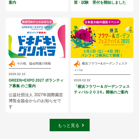
案内
習・試験 受付を開始しました
その他、協会関連の情報
横浜フラワー&ガーデンフェステ
ィバル
2026.02.10
GREEN×EXPO 2027 ボランティ
2026.02.02
ア募集 のご案内
「横浜フラワー＆ガーデンフェス
ティバル２０２6」開催のご案内
公益社団法人 2027年国際園芸
博覧会協会からのお知らせで
す
もっと見る